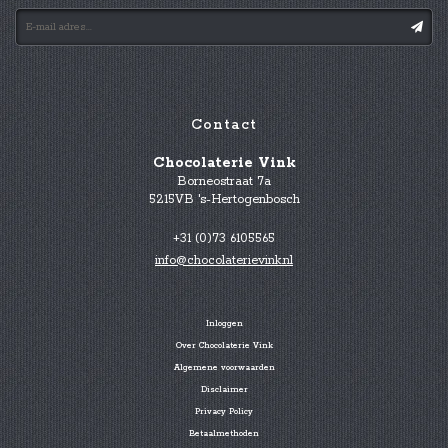
Contact
Chocolaterie Vink
Borneostraat 7a
5215VB 's-Hertogenbosch
+31 (0)73 6105565
info@chocolaterievink.nl
Inloggen
Over Chocolaterie Vink
Algemene voorwaarden
Disclaimer
Privacy Policy
Betaalmethoden