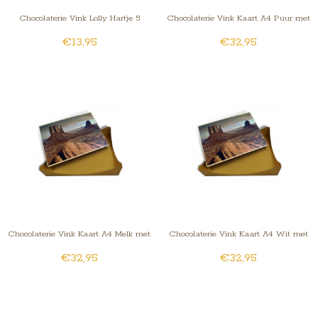
Chocolaterie Vink Lolly Hartje 5
Chocolaterie Vink Kaart A4 Puur met
€13,95
€32,95
Stuks
Foto/Logo
Chocolaterie Vink Kaart A4 Melk met
Chocolaterie Vink Kaart A4 Wit met
€32,95
€32,95
Foto/Logo
Foto/Logo