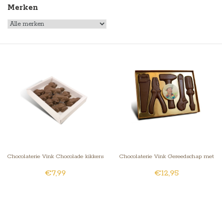
Merken
Chocolaterie Vink Chocolade kikkers
Chocolaterie Vink Gereedschap met
€7,99
€12,95
10 stuks
Foto/Logo