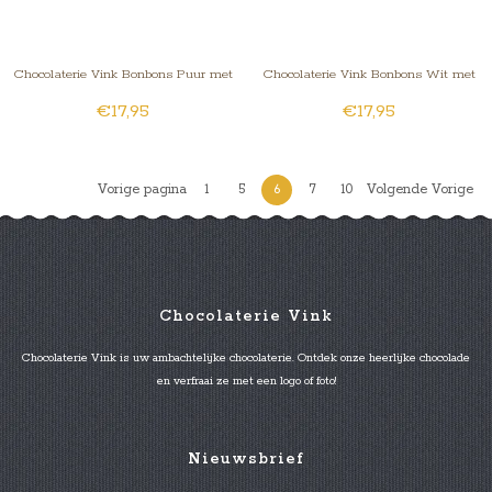
Chocolaterie Vink Bonbons Puur met
Chocolaterie Vink Bonbons Wit met
€17,95
€17,95
Foto/Logo 7 stuks
Foto/Logo 7 stuks
Vorige pagina
1
5
6
7
10
Volgende Vorige
Chocolaterie Vink
Chocolaterie Vink is uw ambachtelijke chocolaterie. Ontdek onze heerlijke chocolade
en verfraai ze met een logo of foto!
Nieuwsbrief