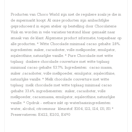
Producten van Choco World zijn niet de reguliere zoals je die in
de supermarkt koopt. Al onze producten zijn ambachtlijke
geproduceerd in eigen atelier op bestelling door Chocolaterie
Vink en worden in vele variaties terstond klaar gemaakt naar
smaak van de klant. Algemene product informatie, toepasbaar op
alle producten. * Witte Chocolade minimaal cacao gehalte: 28%.
ingredienten: suiker, cacaoboter, volle melkpoeder, emulgator,
sojalecithine, natuurlijke vanille. * Pure Chocolade met witte
toplaag donkere chocolade couverture met witte toplaag
minimaal cacao gehalte: 53.7%. Ingredienten: cacao massa,
suiker ,cacaoboter, volle melkpoeder, emulgator, sojalecithine,
natuurlijke vanille. * Melk chocolade couverture met witte
toplaag melk chocolade met witte toplaag minimaal cacao
gehalte: 33.6%. ingredienenten: suiker, cacaoboter, volle
melkpoeder, cacaomassa, emulgator, sojalecithine, natuurlijke
vanille. * Opdruk - eetbare inkt op waterbasis:ingredienten:
water, alcohol, citroenzuur kleurstof: E104, 122, 124, 131, 151 *
Preservatieven: E422, E202, E490