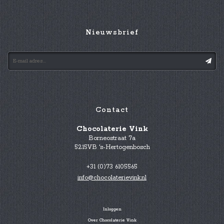
Nieuwsbrief
Contact
Chocolaterie Vink
Borneostraat 7a
5215VB 's-Hertogenbosch
+31 (0)73 6105565
info@chocolaterievink.nl
Inloggen
Over Chocolaterie Vink