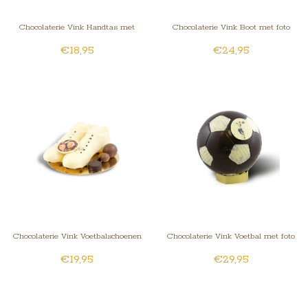
Chocolaterie Vink Handtas met
Chocolaterie Vink Boot met foto
€18,95
€24,95
fotorondje wit
Chocolaterie Vink Voetbalschoenen
Chocolaterie Vink Voetbal met foto
€19,95
€29,95
met foto