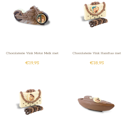
Chocolaterie Vink Motor Melk met
Chocolaterie Vink Handtas met
€19,95
€18,95
foto
fotohartje wit