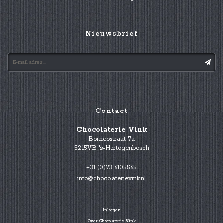
Nieuwsbrief
Contact
Chocolaterie Vink
Borneostraat 7a
5215VB 's-Hertogenbosch
+31 (0)73 6105565
info@chocolaterievink.nl
Inloggen
Over Chocolaterie Vink