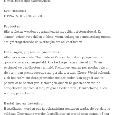
E-mail:
info@chocolaterievink.nl
KvK: 68021003
BTWnr:NL857268995B01
Producten
Alle artikelen worden zo nauwkeurig mogelijk gefotografeerd. Er
kunnen echter verschillen in kleur, vorm, vulling en samenstelling tussen
het gefotografeerde en werkelijke artikel voorkomen.
Betalingen, prijzen en promoties
Alle bedragen zoals Chocolaterie Vink in de webshop, zijn met de
grootste zorg samengesteld. Alle bedragen zijn inclusief BTW en
exclusief verzendkosten vermeld. Promoties kunnen per product als in
de vorm van promotiecodes aangereikt worden. Choco-World behoudt
zich het recht om deze promoties zonder reden van opgaaf aan te
passen of te beëindigen. Betalingen dienen te geschieden via de
aangeboden kanalen: iDeal, Paypal, Credit cards , Bankbetaling. alles
wat wij je aanbieden
Bestelling en Levering
Bestellingen worden pas in behandeling genomen, nadat de betaling is
voldaan. Doorgaans worden bestellingen op werkdagen binnen 48 uur