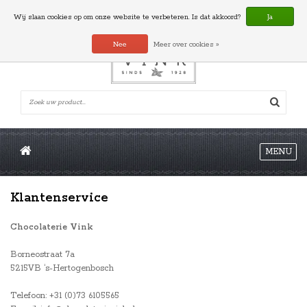
0 Artikelen
Wij slaan cookies op om onze website te verbeteren. Is dat akkoord?
Ja
Nee
Meer over cookies »
MENU
Klantenservice
Chocolaterie Vink
Borneostraat 7a
5215VB ‘s-Hertogenbosch
Telefoon: +31 (0)73 6105565