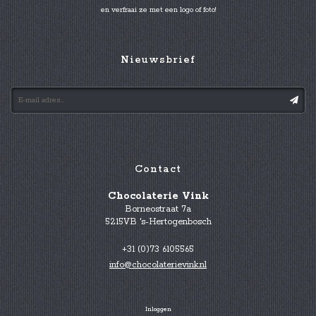
en verfraai ze met een logo of foto!
Nieuwsbrief
Contact
Chocolaterie Vink
Borneostraat 7a
5215VB 's-Hertogenbosch
+31 (0)73 6105565
info@chocolaterievink.nl
Inloggen