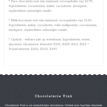
* Pure chocolade met een minimaal cacaogehalte van 53,7%.
Ingrediënten: cacaomassa, suiker, cacaoboter, emulgator,
sojalecithine, natuurlijke vanille.
* Melkchocolade met een minimaal cacaogehalte van 33,6%.
Ingrediënten: suiker, cacaoboter, volle melkpoeder, cacaomassa,
emulgator, sojalecithine, natuurlijke vanille.
* Opdruk - eetbare inkt op waterbasis. Ingrediënten: water,
glucerine, citroenzuur, kleurstof: E330, E405, E122, E124 *
Preservatieven: E422, E202, E490
Chocolaterie Vink
Chocolaterie Vink is uw ambachtelijke chocolaterie. Ontdek onze heerlijke chocolade