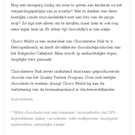
Nog een snoeperij nodig om mee te geven aan kinderen na het
verjaardagspartijtje van je zoontje? Wat te denken van deze
heerlijke, ronde chocoladelolly's met een foto van de jarige
erop? Ze zijn niet alleen om te smullen, maar zien er ook nog
eens super leuk uit. Er zitten vijf chocololly's in een zakje.
Choco World is een onderdeel van Chocolaterie Vink te 's-
Hertogenbosch, en biedt de lekkerste chocoladeproducten van
het Belgische Callebaut. Alles wordt op ambachtelijke wijze,
dagelijks vers gemaakt.
Chocolaterie Vink levert uitsluitend duurzaam geproduceerde
chocola van het Quality Partner Program. Door met eerlijke
chocolade te werken, draagt Choco World bij aan de
verbetering van de levensstandaard in derdewereldlanden.
Ingrediënten
* Witte chocolade met een minimaal cacaogehalte van 28%.
Ingrediënten: suiker, cacaoboter, volle melkpoeder, emulgator,
sojalecithine, natuurlijke vanille.