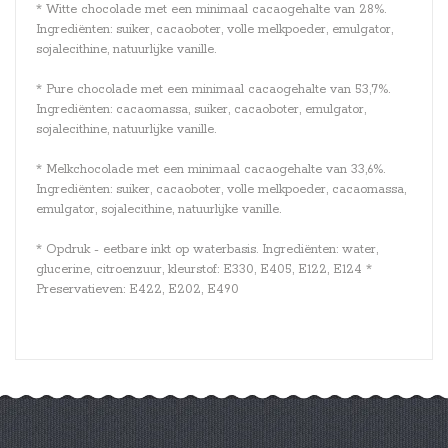
* Witte chocolade met een minimaal cacaogehalte van 28%.
Ingrediënten: suiker, cacaoboter, volle melkpoeder, emulgator,
sojalecithine, natuurlijke vanille.
* Pure chocolade met een minimaal cacaogehalte van 53,7%.
Ingrediënten: cacaomassa, suiker, cacaoboter, emulgator,
sojalecithine, natuurlijke vanille.
* Melkchocolade met een minimaal cacaogehalte van 33,6%.
Ingrediënten: suiker, cacaoboter, volle melkpoeder, cacaomassa,
emulgator, sojalecithine, natuurlijke vanille.
* Opdruk - eetbare inkt op waterbasis. Ingrediënten: water,
glucerine, citroenzuur, kleurstof: E330, E405, E122, E124 *
Preservatieven: E422, E202, E490