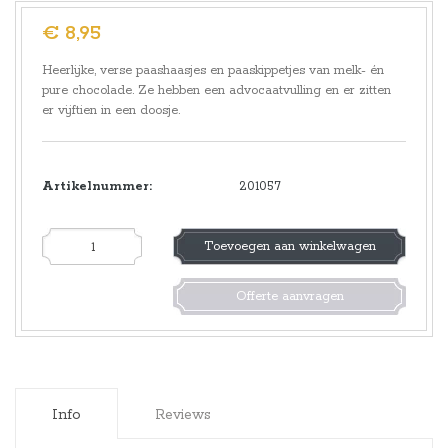
€ 8,95
Heerlijke, verse paashaasjes en paaskippetjes van melk- én
pure chocolade. Ze hebben een advocaatvulling en er zitten
er vijftien in een doosje.
Artikelnummer:
201057
Toevoegen aan winkelwagen
Offerte aanvragen
Info
Reviews