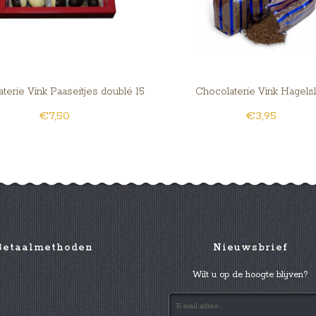
terie Vink Paaseitjes doublé 15
Chocolaterie Vink Hagels
€7,50
€3,95
st.
Betaalmethoden
Nieuwsbrief
Wilt u op de hoogte blijven?