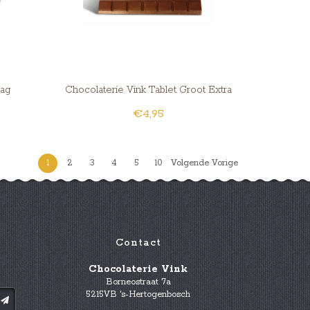
lag
Chocolaterie Vink Tablet Groot Extra
€4,95
Puur 70% cacao
1
2
3
4
5
10
Volgende Vorige
Contact
Chocolaterie Vink
Borneostraat 7a
5215VB 's-Hertogenbosch