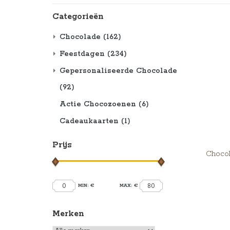
Categorieën
Chocolade
(162)
Feestdagen
(234)
Gepersonaliseerde Chocolade
(92)
Actie Chocozoenen
(6)
Cadeaukaarten
(1)
Prijs
Chocol
0
80
MIN: €
MAX: €
Merken