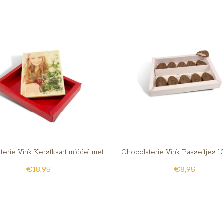
terie Vink Kerstkaart middel met
Chocolaterie Vink Paaseitjes 10
€18,95
€8,95
foto
slagroom