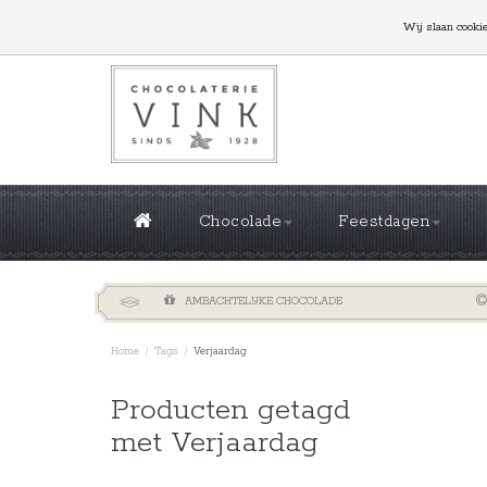
GROTE OPLAGES NODIG? NEEM CONTACT MET ONS
Wij slaan cooki
Chocolade
Feestdagen
AMBACHTELIJKE CHOCOLADE
Home
/
Tags
/
Verjaardag
Sorteren 
Producten getagd
met Verjaardag