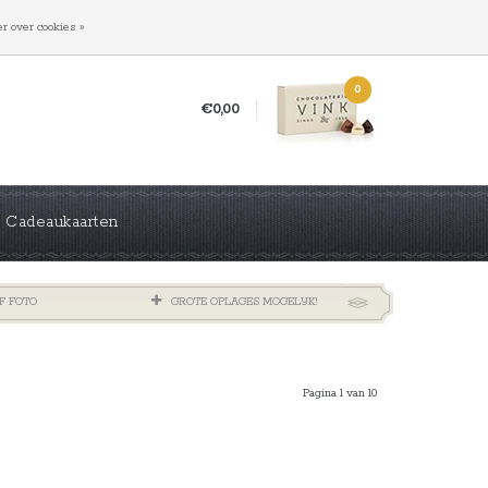
INLOGGEN
REGISTREREN
r over cookies »
0
€0,00
Cadeaukaarten
F FOTO
GROTE OPLAGES MOGELIJK!
Pagina 1 van 10