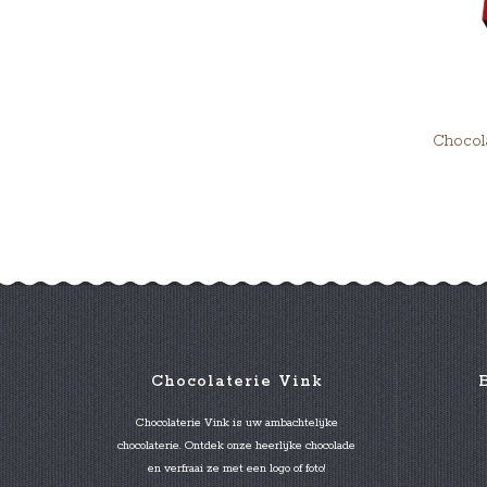
Chocola
Chocolaterie Vink
Chocolaterie Vink is uw ambachtelijke
chocolaterie. Ontdek onze heerlijke chocolade
en verfraai ze met een logo of foto!