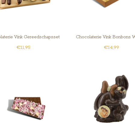
laterie Vink Gereedschapsset
Chocolaterie Vink Bonbons W
€11,95
€14,99
Slagroomvulling Groot