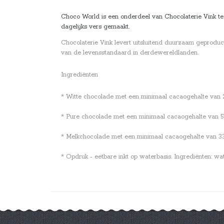
Choco World is een onderdeel van Chocolaterie Vink te 
dagelijks vers gemaakt.
Chocolaterie Vink levert uitsluitend duurzaam geprodu
van de levensstandaard in derdewereldlanden.
Ingrediënten
* Witte chocolade met een minimaal cacaogehalte van 28%.
* Pure chocolade met een minimaal cacaogehalte van 53,7
* Melkchocolade met een minimaal cacaogehalte van 33,6%
* Opdruk - eetbare inkt op waterbasis. Ingrediënten: wa