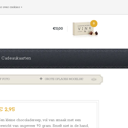
INLOGGEN
REGISTREREN
r over cookies »
0
€0,00
Cadeaukaarten
F FOTO
GROTE OPLAGES MOGELIJK!
€ 2,95
en kleine chocoladereep, vol van smaak met een
ewicht van ongeveer 90 gram. Smelt niet in de hand,