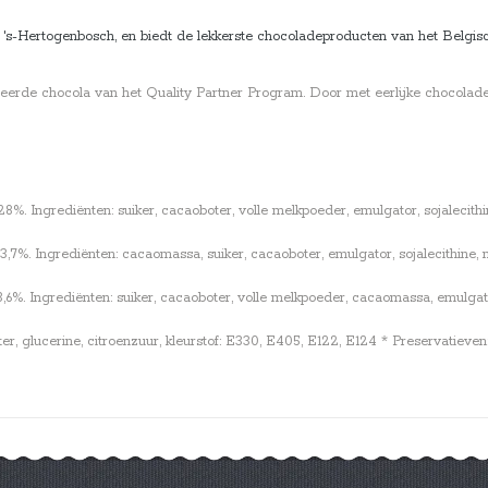
's-Hertogenbosch, en biedt de lekkerste chocoladeproducten van het Belgisch
ceerde chocola van het Quality Partner Program. Door met eerlijke chocolad
 Ingrediënten: suiker, cacaoboter, volle melkpoeder, emulgator, sojalecithine
%. Ingrediënten: cacaomassa, suiker, cacaoboter, emulgator, sojalecithine, na
. Ingrediënten: suiker, cacaoboter, volle melkpoeder, cacaomassa, emulgator, 
ter, glucerine, citroenzuur, kleurstof: E330, E405, E122, E124 * Preservatiev