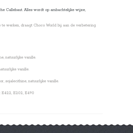
e Callebaut. Alles wordt op ambachtelijke wijze,
e te werken, draagt Choco World bij aan de verbetering
, natuurlijke vanille.
tuurlijke vanille.
sojalecithine, natuurlijke vanille.
en: E422, E202, E490