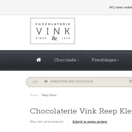
GROTE OPLAGES NODIG? NEEM CONTACT MET ONS
Wij slaan cooki
Chocolade
Feestdagen
AMBACHTELIJKE CHOCOLADE
Home
/
Reep Klein
Chocolaterie Vink Reep Kle
Nog niet gewaardeerd
|
Schrijf je eigen review