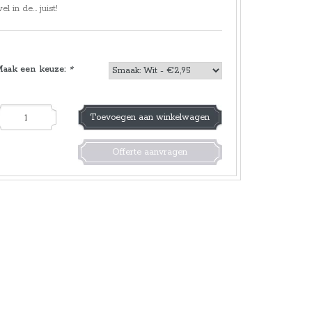
el in de... juist!
Maak een keuze:
*
Toevoegen aan winkelwagen
Offerte aanvragen