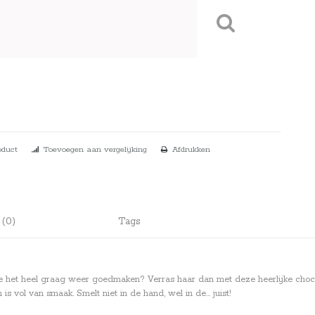
oduct
Toevoegen aan vergelijking
Afdrukken
 (0)
Tags
l je het heel graag weer goedmaken? Verras haar dan met deze heerlijke cho
s vol van smaak. Smelt niet in de hand, wel in de... juist!