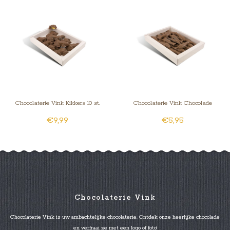
Chocolaterie Vink Kikkers 10 st.
Chocolaterie Vink Chocolade
€9,99
€5,95
advocaatvulling
dolfijntjes
Chocolaterie Vink
Chocolaterie Vink is uw ambachtelijke chocolaterie. Ontdek onze heerlijke chocolade
en verfraai ze met een logo of foto!