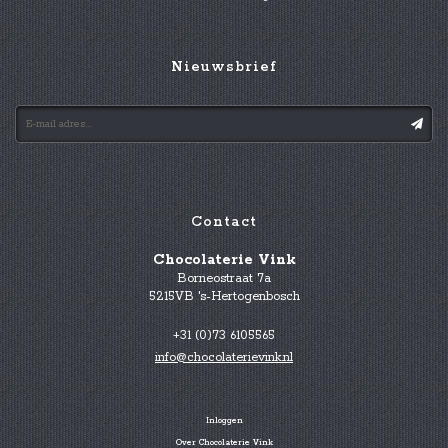
Nieuwsbrief
Contact
Chocolaterie Vink
Borneostraat 7a
5215VB 's-Hertogenbosch
+31 (0)73 6105565
info@chocolaterievink.nl
Inloggen
Over Chocolaterie Vink