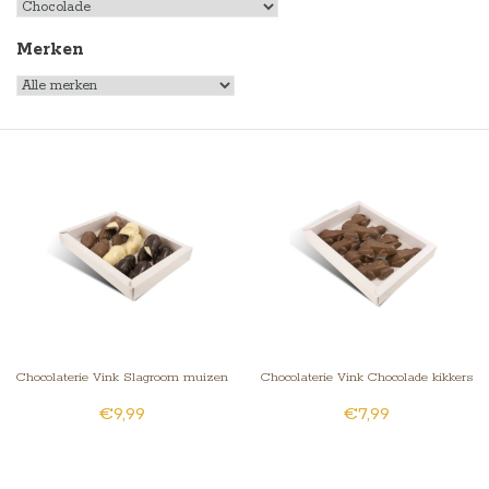
Merken
Chocolaterie Vink Slagroom muizen
Chocolaterie Vink Chocolade kikkers
€9,99
€7,99
10 stuks assorti
10 stuks