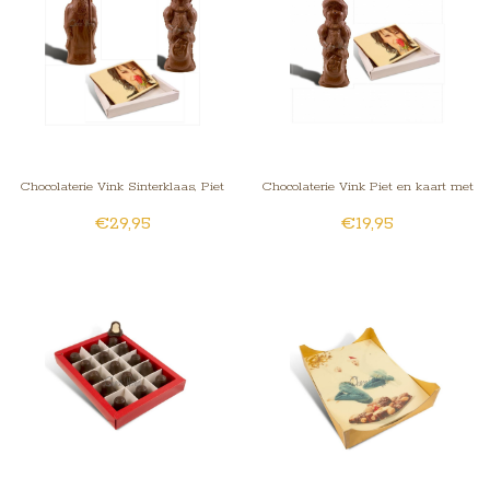
Chocolaterie Vink Sinterklaas, Piet
Chocolaterie Vink Piet en kaart met
€29,95
€19,95
en kaart met foto
foto