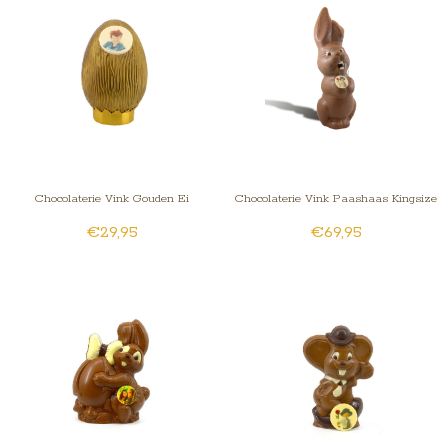
Chocolaterie Vink Gouden Ei
Chocolaterie Vink Paashaas Kingsize
€29,95
€69,95
Kingsize met foto/logo
met foto