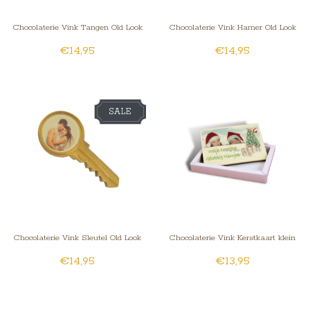
Chocolaterie Vink Tangen Old Look
Chocolaterie Vink Hamer Old Look
€14,95
€14,95
met foto
met foto
SALE
Chocolaterie Vink Sleutel Old Look
Chocolaterie Vink Kerstkaart klein
€14,95
€13,95
met foto