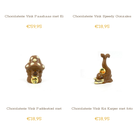
Chocolaterie Vink Paashaas met Ei
Chocolaterie Vink Speedy Gonzales
€59,95
€18,95
kingsize met foto/logo
met foto
Chocolaterie Vink Paddestoel met
Chocolaterie Vink Koi Karper met foto
€18,95
€18,95
foto/logo