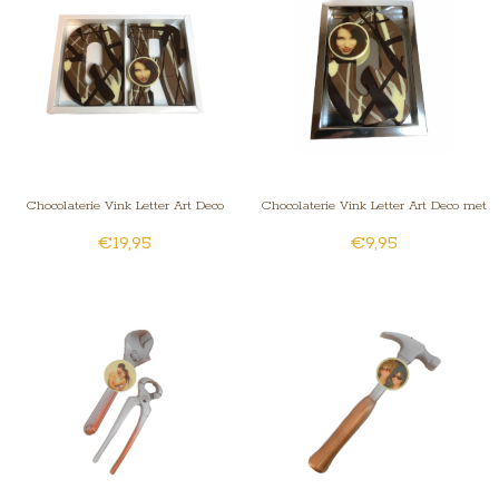
Chocolaterie Vink Letter Art Deco
Chocolaterie Vink Letter Art Deco met
€19,95
€9,95
dubbel met foto
foto