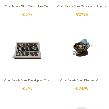
Chocolaterie Vink Kerstklokjes Puur
Chocolaterie Vink Kerstkaart kingsize
€8,99
€29,95
15 st. Champagne Vulling
met foto
Chocolaterie Vink Paaskippen 15 st.
Chocolaterie Vink Eischaal Groot
€8,95
€34,95
met advocaatvulling
Melk / Bonbons Assorti