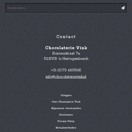
Contact
Chocolaterie Vink
Borneostraat 7a
5215VB 's-Hertogenbosch
+31 (0)73 6105565
info@chocolaterievink.nl
Inloggen
Over Chocolaterie Vink
Algemene voorwaarden
Disclaimer
Privacy Policy
Betaalmethoden