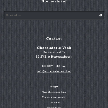
Nieuwsbrief
Contact
Chocolaterie Vink
Borneostraat 7a
5215VB 's-Hertogenbosch
+31 (0)73 6105565
info@chocolaterievink.nl
Inloggen
Over Chocolaterie Vink
Algemene voorwaarden
Disclaimer