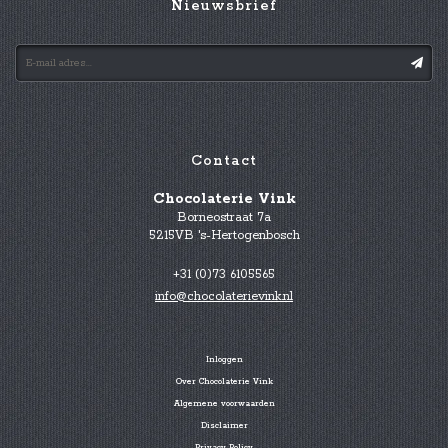
Nieuwsbrief
Contact
Chocolaterie Vink
Borneostraat 7a
5215VB 's-Hertogenbosch
+31 (0)73 6105565
info@chocolaterievink.nl
Inloggen
Over Chocolaterie Vink
Algemene voorwaarden
Disclaimer