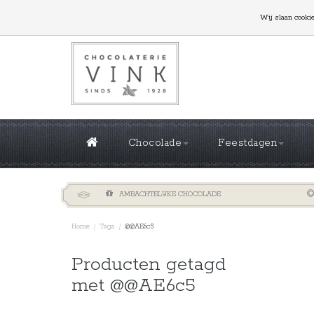
GROTE OPLAGES NODIG? NEEM CONTACT MET ONS
Wij slaan cooki
Chocolade
Feestdagen
AMBACHTELIJKE CHOCOLADE
Home
/
Tags
/
@@AE6c5
Sorteren 
Producten getagd
met @@AE6c5