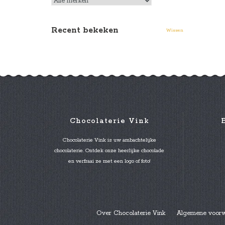
Recent bekeken
Wissen
Chocolaterie Vink
Chocolaterie Vink is uw ambachtelijke
chocolaterie. Ontdek onze heerlijke chocolade
en verfraai ze met een logo of foto!
Over Chocolaterie Vink
Algemene voor