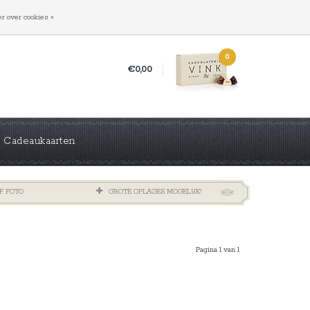
INLOGGEN
REGISTREREN
r over cookies »
0
€0,00
Cadeaukaarten
F FOTO
GROTE OPLAGES MOGELIJK!
Pagina 1 van 1