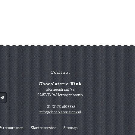
Contact
Chocolaterie Vink
Borneostraat 7a
5215VB 's-Hertogenbosch
+31 (0)73 6105565
info@chocolaterievink.nl
& retourneren
Klantenservice
Sitemap