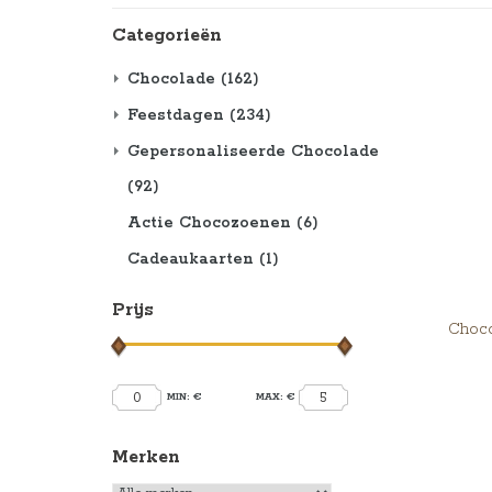
Categorieën
Chocolade
(162)
Feestdagen
(234)
Gepersonaliseerde Chocolade
(92)
Actie Chocozoenen
(6)
Cadeaukaarten
(1)
Prijs
Choco
0
5
MIN: €
MAX: €
Merken