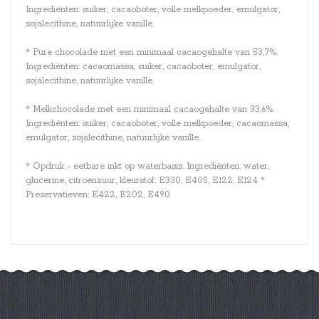
Ingrediënten: suiker, cacaoboter, volle melkpoeder, emulgator,
sojalecithine, natuurlijke vanille.
* Pure chocolade met een minimaal cacaogehalte van 53,7%.
Ingrediënten: cacaomassa, suiker, cacaoboter, emulgator,
sojalecithine, natuurlijke vanille.
* Melkchocolade met een minimaal cacaogehalte van 33,6%.
Ingrediënten: suiker, cacaoboter, volle melkpoeder, cacaomassa,
emulgator, sojalecithine, natuurlijke vanille.
* Opdruk - eetbare inkt op waterbasis. Ingrediënten: water,
glucerine, citroenzuur, kleurstof: E330, E405, E122, E124 *
Preservatieven: E422, E202, E490