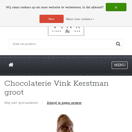
0 Artikelen
Wij slaan cookies op om onze website te verbeteren. Is dat akkoord?
Ja
Nee
Meer over cookies »
MENU
Chocolaterie Vink Kerstman
groot
Nog niet gewaardeerd
|
Schrijf je eigen review