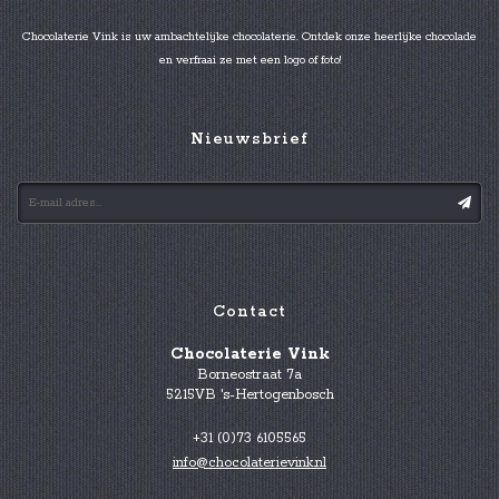
Chocolaterie Vink is uw ambachtelijke chocolaterie. Ontdek onze heerlijke chocolade
en verfraai ze met een logo of foto!
Nieuwsbrief
Contact
Chocolaterie Vink
Borneostraat 7a
5215VB 's-Hertogenbosch
+31 (0)73 6105565
info@chocolaterievink.nl