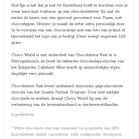
Hoe fijn is het dat je niet tot Sinterklaas hoeft te wachten voor je
weer eens kunt trakteren op een chocoladeletter! En niet de
eerste de beste, nee, één speciaal gecreëerd voor Pasen, mét
chocostippen. Hmmm! Je maakt de letter extra persoonlijk door
'm te voorzien van een chocorondje met een foto van je kind of
bijvoorbeeld het logo van je bedrijf. Deze weegt ongeveer 225
gram.
Choco World is een onderdeel van Chocolaterie Vink te 's-
Hertogenbosch, en biedt de lekkerste chocoladeproducten van
het Belgische Callebaut. Alles wordt op ambachtelijke wijze,
dagelijks vers gemaakt.
Chocolaterie Vink levert uitsluitend duurzaam geproduceerde
chocola van het Quality Partner Program. Door met eerlijke
chocolade te werken, draagt Choco World bij aan de
verbetering van de levensstandaard in derdewereldlanden.
Ingrediënten
* Witte chocolade met een minimaal cacaogehalte van 28%.
Ingrediënten: suiker, cacaoboter, volle melkpoeder, emulgator,