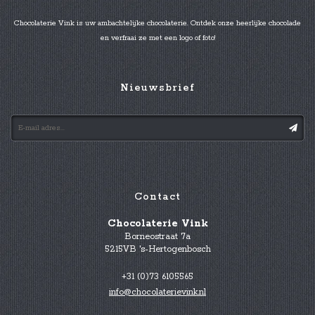
Chocolaterie Vink is uw ambachtelijke chocolaterie. Ontdek onze heerlijke chocolade
en verfraai ze met een logo of foto!
Nieuwsbrief
Contact
Chocolaterie Vink
Borneostraat 7a
5215VB 's-Hertogenbosch
+31 (0)73 6105565
info@chocolaterievink.nl