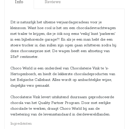
Info
Reviews
Dit is natuurlijk het ultieme verjaardagscadeau voor je
kleinzoon. Want hoe cool is het om een chocoladevrachtwagen
met trailer te krijgen, die je óók nog eens 'veilig' kunt 'parkeren'
in een bijbehorende garage?! En als je een man hebt die een
stoere trucker is, dan zullen zijn ogen gaan schitteren zodra hij
deze chocosurprise ziet. De wagen heeft een afmeting van
25x9 centimeter.
Choco World is een onderdeel van Chocolaterie Vink te 's-
Hertogenbosch, en biedt de lekkerste chocoladeproducten van
het Belgische Callebaut. Alles wordt op ambachtelijke wijze,
dagelijks vers gemaakt.
Chocolaterie Vink levert uitsluitend duurzaam geproduceerde
chocola van het Quality Partner Program. Door met eerlijke
chocolade te werken, draagt Choco World bij aan de
verbetering van de levensstandaard in derdewereldlanden.
Ingrediënten