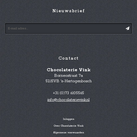
Nieuwsbrief
Contact
Chocolaterie Vink
Borneostraat 7a
5215VB 's-Hertogenbosch
+31 (0)73 6105565
info@chocolaterievink.nl
Inloggen
Over Chocolaterie Vink
Algemene voorwaarden