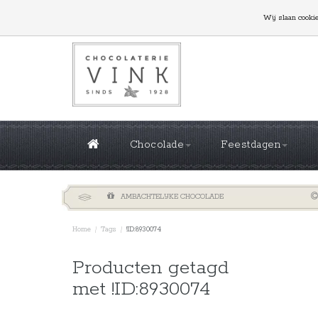
GROTE OPLAGES NODIG? NEEM CONTACT MET ONS
Wij slaan cooki
Chocolade
Feestdagen
AMBACHTELIJKE CHOCOLADE
Home
/
Tags
/
!ID:8930074
Sorteren 
Producten getagd
met !ID:8930074