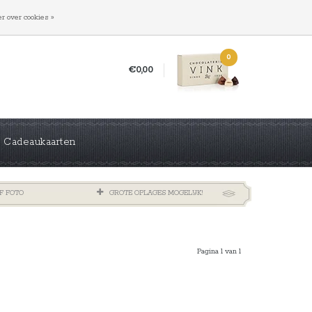
INLOGGEN
REGISTREREN
r over cookies »
0
€0,00
Cadeaukaarten
F FOTO
GROTE OPLAGES MOGELIJK!
Pagina 1 van 1