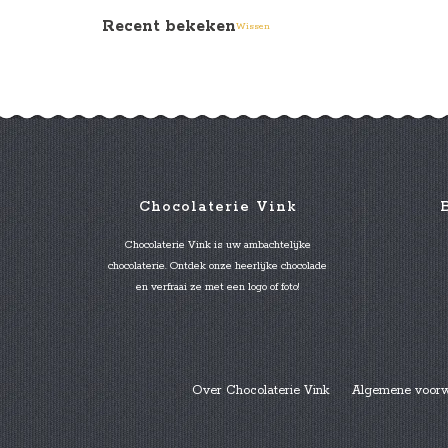
Recent bekeken
Wissen
Chocolaterie Vink
Chocolaterie Vink is uw ambachtelijke
chocolaterie. Ontdek onze heerlijke chocolade
en verfraai ze met een logo of foto!
Over Chocolaterie Vink
Algemene voor