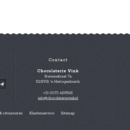
Contact
Chocolaterie Vink
Borneostraat 7a
5215VB 's-Hertogenbosch
+31 (0)73 6105565
info@chocolaterievink.nl
& retourneren
Klantenservice
Sitemap