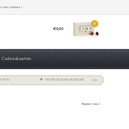
INLOGGEN
REGISTREREN
r over cookies »
0
€0,00
Cadeaukaarten
F FOTO
GROTE OPLAGES MOGELIJK!
Pagina 1 van 1