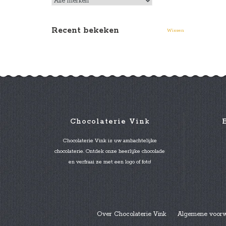
Recent bekeken
Wissen
Chocolaterie Vink
Chocolaterie Vink is uw ambachtelijke
chocolaterie. Ontdek onze heerlijke chocolade
en verfraai ze met een logo of foto!
Over Chocolaterie Vink
Algemene voor