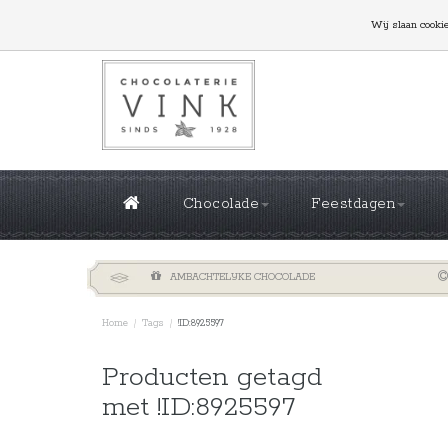
GROTE OPLAGES NODIG? NEEM CONTACT MET ONS
Wij slaan cooki
Chocolade
Feestdagen
AMBACHTELIJKE CHOCOLADE
Home
/
Tags
/
!ID:8925597
Sorteren 
Producten getagd
met !ID:8925597