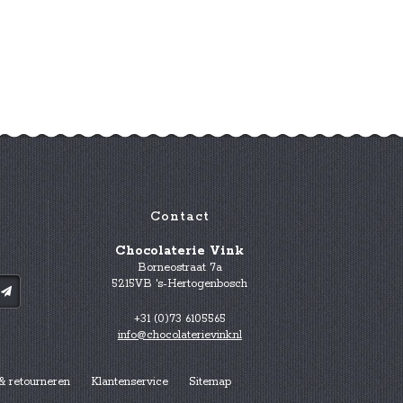
Contact
Chocolaterie Vink
Borneostraat 7a
5215VB 's-Hertogenbosch
+31 (0)73 6105565
info@chocolaterievink.nl
& retourneren
Klantenservice
Sitemap