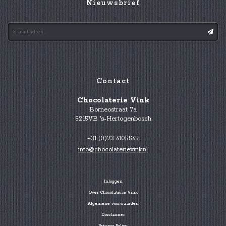
Nieuwsbrief
Contact
Chocolaterie Vink
Borneostraat 7a
5215VB 's-Hertogenbosch
+31 (0)73 6105565
info@chocolaterievink.nl
Inloggen
Over Chocolaterie Vink
Algemene voorwaarden
Disclaimer