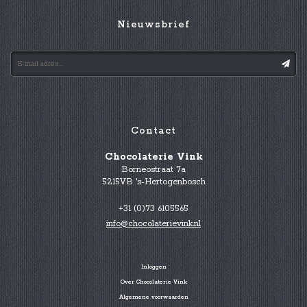
Nieuwsbrief
Contact
Chocolaterie Vink
Borneostraat 7a
5215VB 's-Hertogenbosch
+31 (0)73 6105565
info@chocolaterievink.nl
Inloggen
Over Chocolaterie Vink
Algemene voorwaarden