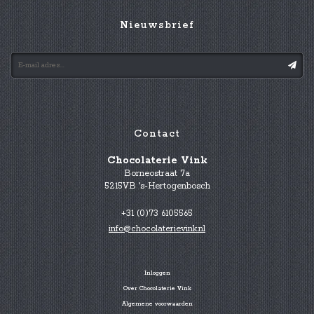
Nieuwsbrief
Contact
Chocolaterie Vink
Borneostraat 7a
5215VB 's-Hertogenbosch
+31 (0)73 6105565
info@chocolaterievink.nl
Inloggen
Over Chocolaterie Vink
Algemene voorwaarden