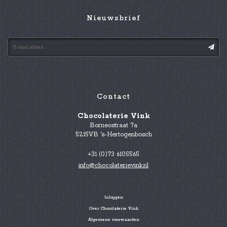
Nieuwsbrief
Contact
Chocolaterie Vink
Borneostraat 7a
5215VB 's-Hertogenbosch
+31 (0)73 6105565
info@chocolaterievink.nl
Inloggen
Over Chocolaterie Vink
Algemene voorwaarden