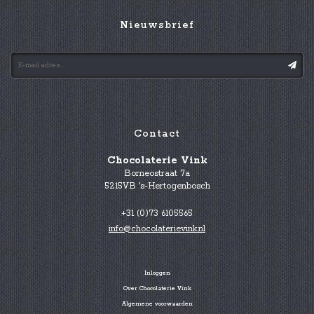
Nieuwsbrief
Contact
Chocolaterie Vink
Borneostraat 7a
5215VB 's-Hertogenbosch
+31 (0)73 6105565
info@chocolaterievink.nl
Inloggen
Over Chocolaterie Vink
Algemene voorwaarden