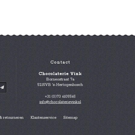
Contact
Chocolaterie Vink
Borneostraat 7a
5215VB 's-Hertogenbosch
+31 (0)73 6105565
info@chocolaterievink.nl
& retourneren
Klantenservice
Sitemap