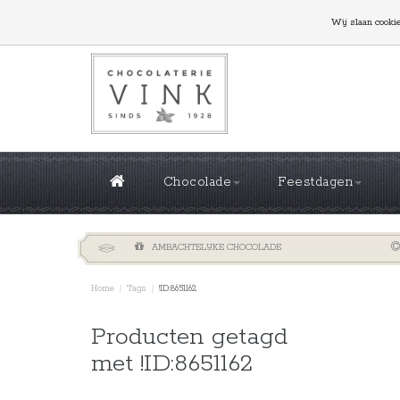
GROTE OPLAGES NODIG? NEEM CONTACT MET ONS
Wij slaan cooki
Chocolade
Feestdagen
AMBACHTELIJKE CHOCOLADE
Home
/
Tags
/
!ID:8651162
Sorteren 
Producten getagd
met !ID:8651162