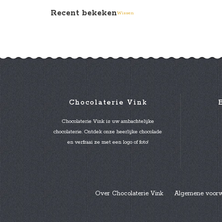
Recent bekeken
Wissen
Chocolaterie Vink
Chocolaterie Vink is uw ambachtelijke
chocolaterie. Ontdek onze heerlijke chocolade
en verfraai ze met een logo of foto!
Over Chocolaterie Vink
Algemene voor