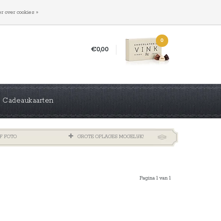
INLOGGEN
REGISTREREN
r over cookies »
0
€0,00
Cadeaukaarten
F FOTO
GROTE OPLAGES MOGELIJK!
Pagina 1 van 1