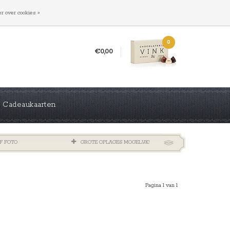
INLOGGEN
REGISTREREN
r over cookies »
0
€0,00
Cadeaukaarten
F FOTO
GROTE OPLAGES MOGELIJK!
Pagina 1 van 1