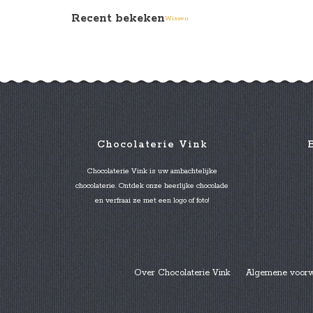
Recent bekeken
Wissen
Chocolaterie Vink
Chocolaterie Vink is uw ambachtelijke
chocolaterie. Ontdek onze heerlijke chocolade
en verfraai ze met een logo of foto!
Over Chocolaterie Vink
Algemene voor