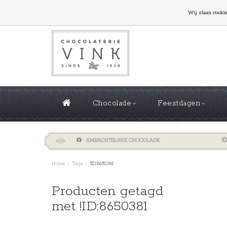
GROTE OPLAGES NODIG? NEEM CONTACT MET ONS
Wij slaan cooki
Chocolade
Feestdagen
AMBACHTELIJKE CHOCOLADE
Home
/
Tags
/
!ID:8650381
Sorteren 
Producten getagd
met !ID:8650381