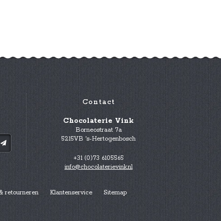
Contact
Chocolaterie Vink
Borneostraat 7a
5215VB 's-Hertogenbosch
+31 (0)73 6105565
info@chocolaterievink.nl
& retourneren
Klantenservice
Sitemap