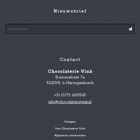
Nieuwsbrief
Contact
Chocolaterie Vink
Borneostraat 7a
5215VB 's-Hertogenbosch
+31 (0)73 6105565
info@chocolaterievink.nl
Inloggen
Over Chocolaterie Vink
Algemene voorwaarden