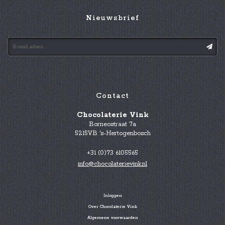
Nieuwsbrief
Contact
Chocolaterie Vink
Borneostraat 7a
5215VB 's-Hertogenbosch
+31 (0)73 6105565
info@chocolaterievink.nl
Inloggen
Over Chocolaterie Vink
Algemene voorwaarden