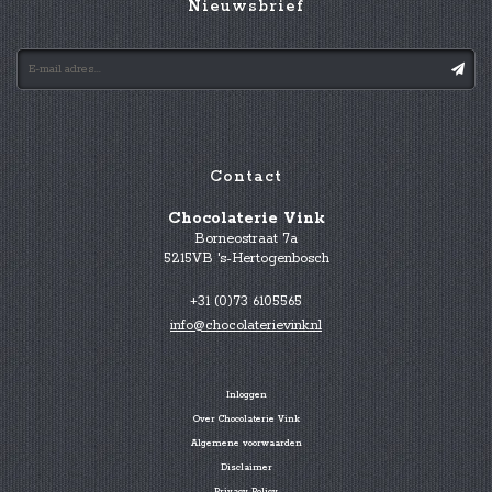
Nieuwsbrief
Contact
Chocolaterie Vink
Borneostraat 7a
5215VB 's-Hertogenbosch
+31 (0)73 6105565
info@chocolaterievink.nl
Inloggen
Over Chocolaterie Vink
Algemene voorwaarden
Disclaimer