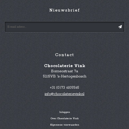
Nieuwsbrief
Contact
Chocolaterie Vink
Borneostraat 7a
5215VB 's-Hertogenbosch
+31 (0)73 6105565
info@chocolaterievink.nl
Inloggen
Over Chocolaterie Vink
Algemene voorwaarden