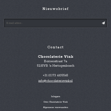
Nieuwsbrief
Contact
Chocolaterie Vink
Borneostraat 7a
5215VB 's-Hertogenbosch
+31 (0)73 6105565
info@chocolaterievink.nl
Inloggen
Over Chocolaterie Vink
Algemene voorwaarden