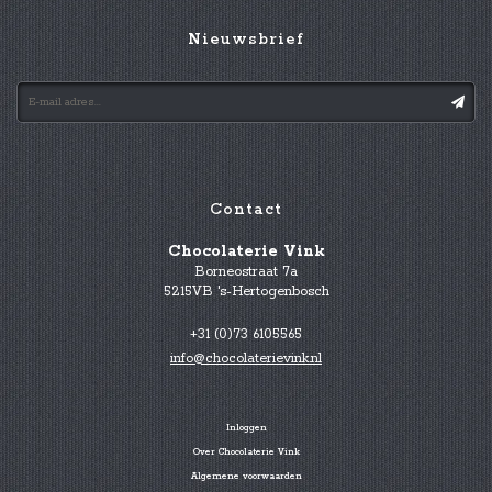
Nieuwsbrief
Contact
Chocolaterie Vink
Borneostraat 7a
5215VB 's-Hertogenbosch
+31 (0)73 6105565
info@chocolaterievink.nl
Inloggen
Over Chocolaterie Vink
Algemene voorwaarden