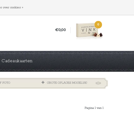
INLOGGEN
REGISTREREN
r over cookies »
0
€0,00
Cadeaukaarten
F FOTO
GROTE OPLAGES MOGELIJK!
Pagina 1 van 1