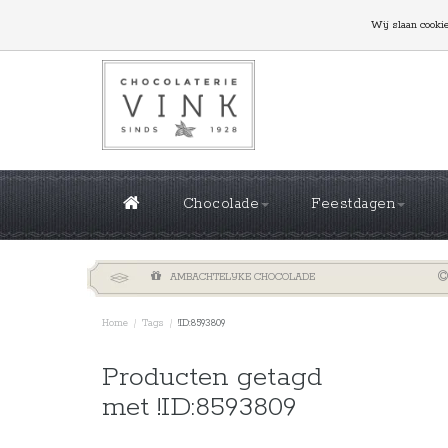
GROTE OPLAGES NODIG? NEEM CONTACT MET ONS
Wij slaan cooki
Chocolade
Feestdagen
AMBACHTELIJKE CHOCOLADE
Home
/
Tags
/
!ID:8593809
Sorteren 
Producten getagd
met !ID:8593809