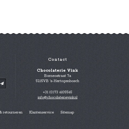
Contact
Chocolaterie Vink
Borneostraat 7a
5215VB 's-Hertogenbosch
+31 (0)73 6105565
info@chocolaterievink.nl
& retourneren
Klantenservice
Sitemap