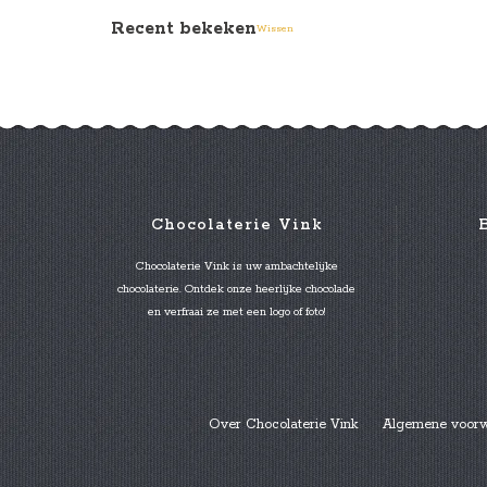
Recent bekeken
Wissen
Chocolaterie Vink
Chocolaterie Vink is uw ambachtelijke
chocolaterie. Ontdek onze heerlijke chocolade
en verfraai ze met een logo of foto!
Over Chocolaterie Vink
Algemene voor