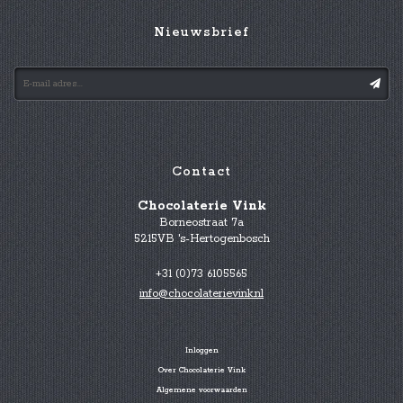
Nieuwsbrief
Contact
Chocolaterie Vink
Borneostraat 7a
5215VB 's-Hertogenbosch
+31 (0)73 6105565
info@chocolaterievink.nl
Inloggen
Over Chocolaterie Vink
Algemene voorwaarden