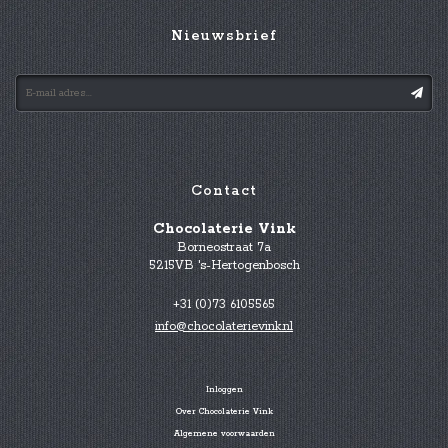
Nieuwsbrief
Contact
Chocolaterie Vink
Borneostraat 7a
5215VB 's-Hertogenbosch
+31 (0)73 6105565
info@chocolaterievink.nl
Inloggen
Over Chocolaterie Vink
Algemene voorwaarden