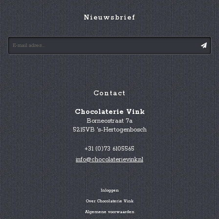
Nieuwsbrief
Contact
Chocolaterie Vink
Borneostraat 7a
5215VB 's-Hertogenbosch
+31 (0)73 6105565
info@chocolaterievink.nl
Inloggen
Over Chocolaterie Vink
Algemene voorwaarden