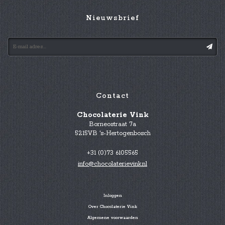
Nieuwsbrief
Contact
Chocolaterie Vink
Borneostraat 7a
5215VB 's-Hertogenbosch
+31 (0)73 6105565
info@chocolaterievink.nl
Inloggen
Over Chocolaterie Vink
Algemene voorwaarden