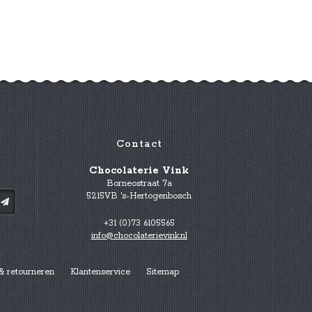
Contact
Chocolaterie Vink
Borneostraat 7a
5215VB 's-Hertogenbosch
+31 (0)73 6105565
info@chocolaterievink.nl
& retourneren
Klantenservice
Sitemap