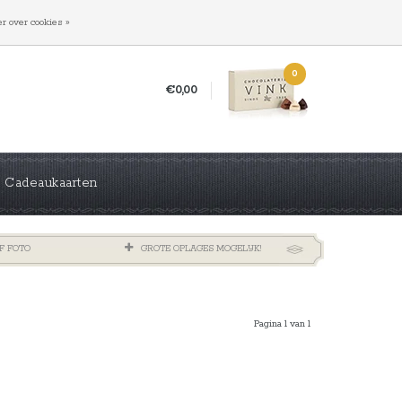
INLOGGEN
REGISTREREN
r over cookies »
0
€0,00
Cadeaukaarten
F FOTO
GROTE OPLAGES MOGELIJK!
Pagina 1 van 1