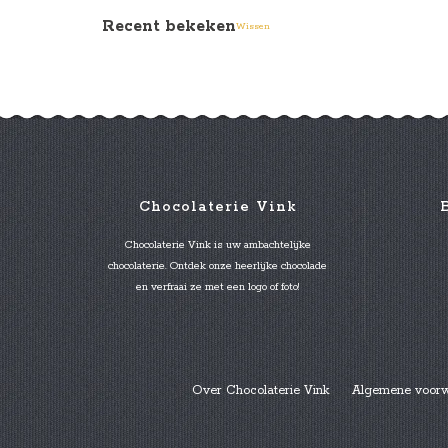
Recent bekeken
Wissen
Chocolaterie Vink
Chocolaterie Vink is uw ambachtelijke
chocolaterie. Ontdek onze heerlijke chocolade
en verfraai ze met een logo of foto!
Over Chocolaterie Vink
Algemene voor