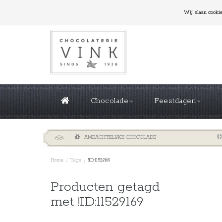
GROTE OPLAGES NODIG? NEEM CONTACT MET ONS
Wij slaan cooki
Chocolade
Feestdagen
AMBACHTELIJKE CHOCOLADE
Home
/
Tags
/
!ID:11529169
Sorteren 
Producten getagd
met !ID:11529169