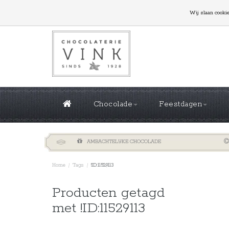
GROTE OPLAGES NODIG? NEEM CONTACT MET ONS
Wij slaan cooki
Chocolade
Feestdagen
AMBACHTELIJKE CHOCOLADE
Home
/
Tags
/
!ID:11529113
Sorteren 
Producten getagd
met !ID:11529113