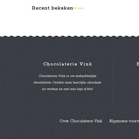
Recent bekeken
Wissen
Chocolaterie Vink
Chocolaterie Vink is uw ambachtelijke
chocolaterie. Ontdek onze heerlijke chocolade
en verfraai ze met een logo of foto!
Over Chocolaterie Vink
Algemene voor