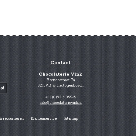
Contact
Chocolaterie Vink
Borneostraat 7a
5215VB 's-Hertogenbosch
+31 (0)73 6105565
info@chocolaterievink.nl
& retourneren
Klantenservice
Sitemap