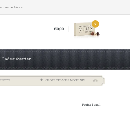
INLOGGEN
REGISTREREN
r over cookies »
0
€0,00
Cadeaukaarten
F FOTO
GROTE OPLAGES MOGELIJK!
Pagina 1 van 1