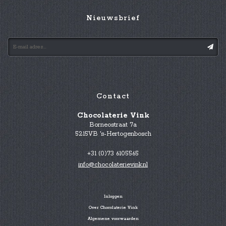
Nieuwsbrief
Contact
Chocolaterie Vink
Borneostraat 7a
5215VB 's-Hertogenbosch
+31 (0)73 6105565
info@chocolaterievink.nl
Inloggen
Over Chocolaterie Vink
Algemene voorwaarden