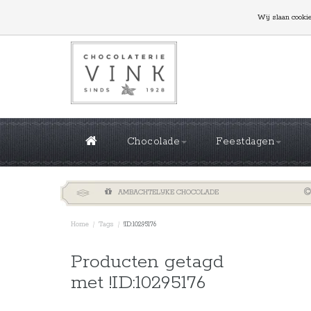
GROTE OPLAGES NODIG? NEEM CONTACT MET ONS
Wij slaan cooki
Chocolade
Feestdagen
AMBACHTELIJKE CHOCOLADE
Home
/
Tags
/
!ID:10295176
Sorteren 
Producten getagd
met !ID:10295176