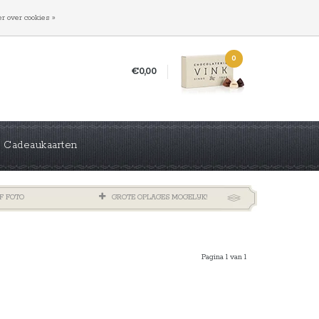
INLOGGEN
REGISTREREN
r over cookies »
0
€0,00
Cadeaukaarten
F FOTO
GROTE OPLAGES MOGELIJK!
Pagina 1 van 1