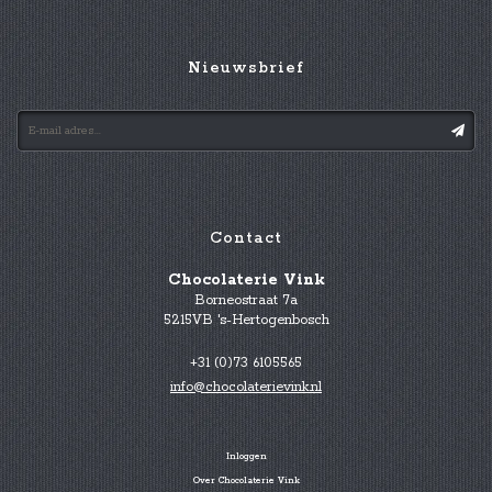
Nieuwsbrief
Contact
Chocolaterie Vink
Borneostraat 7a
5215VB 's-Hertogenbosch
+31 (0)73 6105565
info@chocolaterievink.nl
Inloggen
Over Chocolaterie Vink