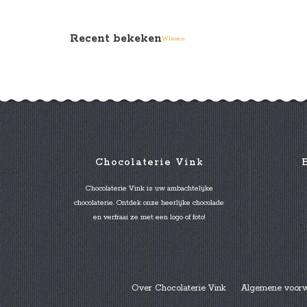
Recent bekeken
Wissen
Chocolaterie Vink
Chocolaterie Vink is uw ambachtelijke
chocolaterie. Ontdek onze heerlijke chocolade
en verfraai ze met een logo of foto!
Over Chocolaterie Vink
Algemene voor