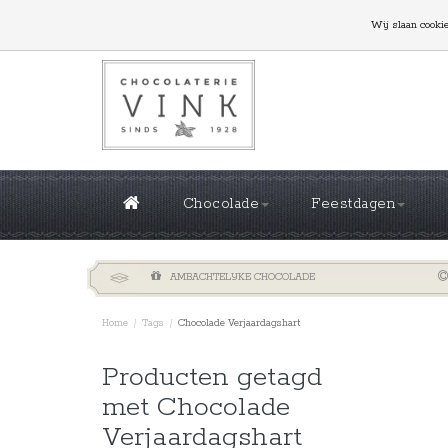
GROTE OPLAGES NODIG? NEEM CONTACT MET ONS
Wij slaan cooki
Chocolade
Feestdagen
AMBACHTELIJKE CHOCOLADE
Home
/
Tags
/
Chocolade Verjaardagshart
Sorteren 
Producten getagd
met Chocolade
Verjaardagshart