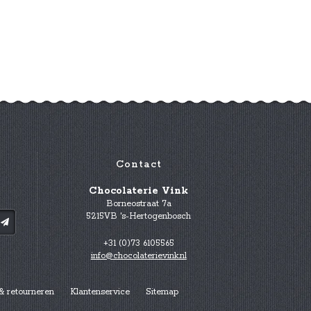
Contact
Chocolaterie Vink
Borneostraat 7a
5215VB 's-Hertogenbosch
+31 (0)73 6105565
info@chocolaterievink.nl
& retourneren
Klantenservice
Sitemap