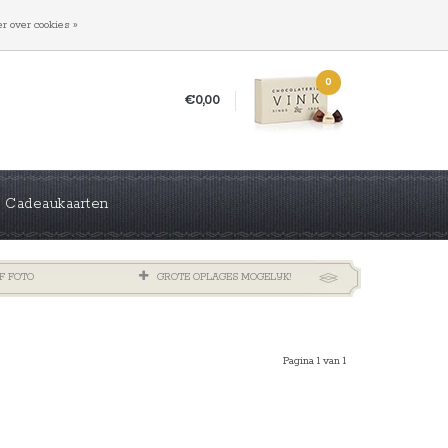
INLOGGEN
REGISTREREN
r over cookies »
0
€0,00
Cadeaukaarten
F FOTO
GROTE OPLAGES MOGELIJK!
Pagina 1 van 1