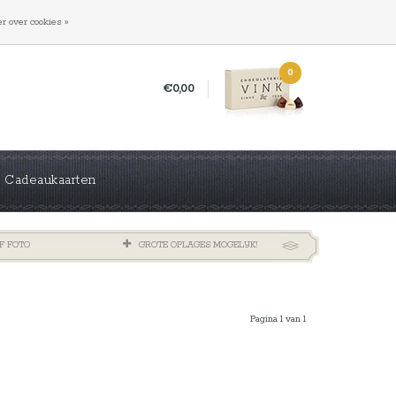
INLOGGEN
REGISTREREN
r over cookies »
0
€0,00
Cadeaukaarten
F FOTO
GROTE OPLAGES MOGELIJK!
Pagina 1 van 1