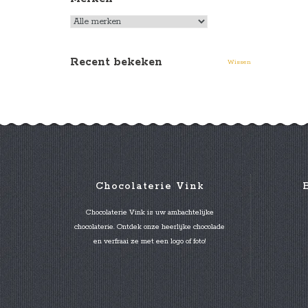
Recent bekeken
Wissen
Chocolaterie Vink
Chocolaterie Vink is uw ambachtelijke
chocolaterie. Ontdek onze heerlijke chocolade
en verfraai ze met een logo of foto!