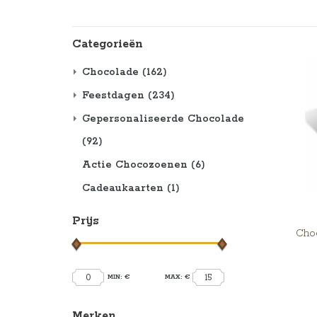
Categorieën
Chocolade
(162)
Feestdagen
(234)
Gepersonaliseerde Chocolade
(92)
Actie Chocozoenen
(6)
Cadeaukaarten
(1)
Prijs
Choc
0
15
MIN: €
MAX: €
Merken