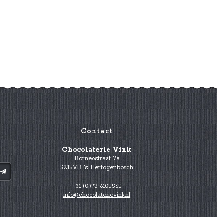
Contact
Chocolaterie Vink
Borneostraat 7a
5215VB 's-Hertogenbosch
+31 (0)73 6105565
info@chocolaterievink.nl