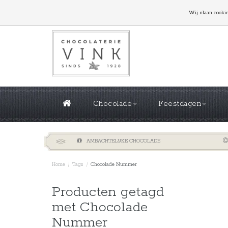
GROTE OPLAGES NODIG? NEEM CONTACT MET ONS
Wij slaan cooki
Chocolade
Feestdagen
AMBACHTELIJKE CHOCOLADE
Home
/
Tags
/
Chocolade Nummer
Sorteren 
Producten getagd
met Chocolade
Nummer