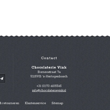
Contact
Chocolaterie Vink
Borneostraat 7a
5215VB 's-Hertogenbosch
+31 (0)73 6105565
info@chocolaterievink.nl
& retourneren
Klantenservice
Sitemap