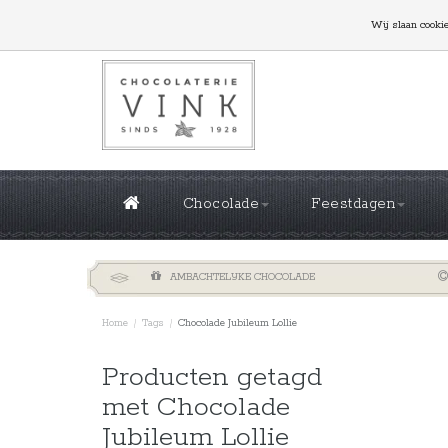
GROTE OPLAGES NODIG? NEEM CONTACT MET ONS
Wij slaan cooki
Chocolade
Feestdagen
AMBACHTELIJKE CHOCOLADE
Home
/
Tags
/
Chocolade Jubileum Lollie
Sorteren 
Producten getagd
met Chocolade
Jubileum Lollie