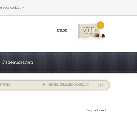
INLOGGEN
REGISTREREN
r over cookies »
0
€0,00
Cadeaukaarten
F FOTO
GROTE OPLAGES MOGELIJK!
Pagina 1 van 1