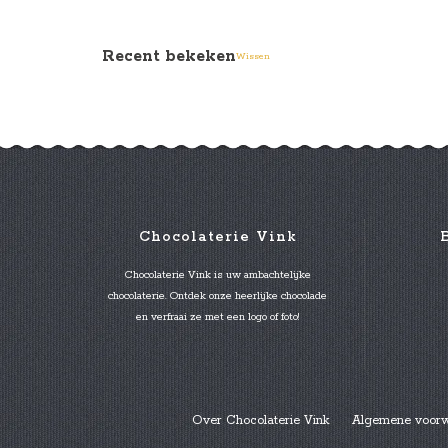
Recent bekeken
Wissen
Chocolaterie Vink
Chocolaterie Vink is uw ambachtelijke
chocolaterie. Ontdek onze heerlijke chocolade
en verfraai ze met een logo of foto!
Over Chocolaterie Vink
Algemene voor