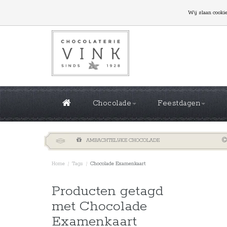
GROTE OPLAGES NODIG? NEEM CONTACT MET ONS
Wij slaan cooki
Chocolade
Feestdagen
AMBACHTELIJKE CHOCOLADE
Home
/
Tags
/
Chocolade Examenkaart
Sorteren 
Producten getagd
met Chocolade
Examenkaart