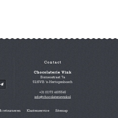
Contact
Chocolaterie Vink
Borneostraat 7a
5215VB 's-Hertogenbosch
+31 (0)73 6105565
info@chocolaterievink.nl
& retourneren
Klantenservice
Sitemap