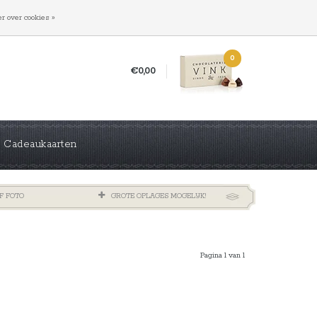
INLOGGEN
REGISTREREN
r over cookies »
0
€0,00
Cadeaukaarten
F FOTO
GROTE OPLAGES MOGELIJK!
Pagina 1 van 1