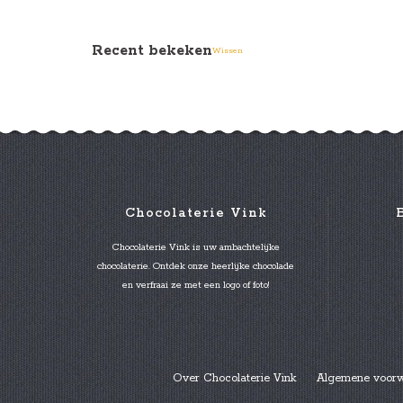
Recent bekeken
Wissen
Chocolaterie Vink
Chocolaterie Vink is uw ambachtelijke
chocolaterie. Ontdek onze heerlijke chocolade
en verfraai ze met een logo of foto!
Over Chocolaterie Vink
Algemene voor