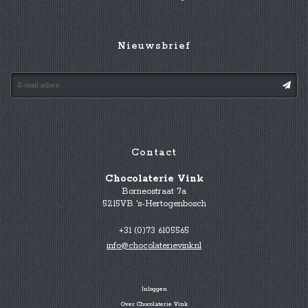
Nieuwsbrief
Contact
Chocolaterie Vink
Borneostraat 7a
5215VB 's-Hertogenbosch
+31 (0)73 6105565
info@chocolaterievink.nl
Inloggen
Over Chocolaterie Vink