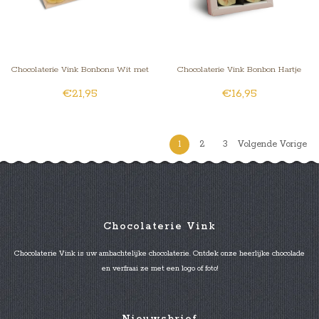
Chocolaterie Vink Bonbons Wit met
Chocolaterie Vink Bonbon Hartje
€21,95
€16,95
Foto/Logo 3 stuks
Melk met Foto/Logo 4 stuks
1
2
3
Volgende Vorige
Chocolaterie Vink
Chocolaterie Vink is uw ambachtelijke chocolaterie. Ontdek onze heerlijke chocolade
en verfraai ze met een logo of foto!