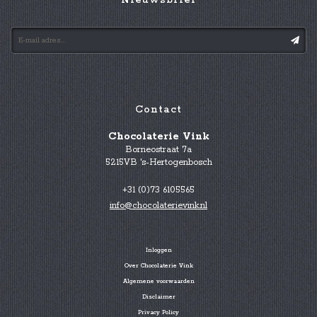
Nieuwsbrief
Contact
Chocolaterie Vink
Borneostraat 7a
5215VB 's-Hertogenbosch
+31 (0)73 6105565
info@chocolaterievink.nl
Inloggen
Over Chocolaterie Vink
Algemene voorwaarden
Disclaimer
Privacy Policy