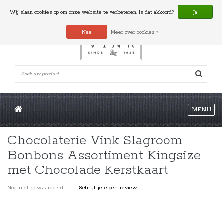
0 Artikelen
Wij slaan cookies op om onze website te verbeteren. Is dat akkoord?
Ja
Nee
Meer over cookies »
MENU
Chocolaterie Vink Slagroom
Bonbons Assortiment Kingsize
met Chocolade Kerstkaart
Nog niet gewaardeerd
|
Schrijf je eigen review