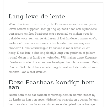
Lang leve de lente
Want dan komt deze extra grote Paashaas misschien wel jouw
leven binnen huppelen. Ben jij nog op zoek naar een bijzondere
verrassing om het Paasfeest extra speciaal te maken voor je
geliefde, voor een van je kinderen of kleinkinderen, oma’s, opa’s,
vaders of moeders enzovoort? En houden ze heel erg van
chocola? Deze verrukkelijke Paashaas is maar liefst 70 cm
hoog. Daar kun je dus ongelooflijk lang van genieten of je kunt
royaal delen met familie en vrienden. Wij maken deze Kingsize
Paashaas in alle drie onze overheerlijke chocolade smaken Melk,
Puur en Wit. De details worden ingekleurd met de andere twee
smaken. Dat wordt smullen!
Deze Paashaas kondigt hem
aan
Neem hem mee als cadeau of verstop hem in de tuin zodat hij
de kinderen kan verrassen tijdens het paaseieren zoeken. Je kunt
hem ook door ons laten versturen naar de gelukkige ontvanger.