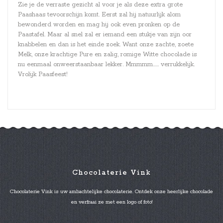
Zie je de verraste gezicht al voor je als deze extra grote
Paashaas tevoorschijn komt. Eerst zal hij natuurlijk alom
bewonderd worden en mag hij ook even pronken op de
Paastafel. Maar al snel zal er iemand een stukje van zijn oor
knabbelen en dan is het einde zoek. Want onze zachte, zoete
Melk, onze krachtige Pure en zalig, romige Witte chocolade is
nu eenmaal onweerstaanbaar lekker. Mmmmm…… verrukkelijk.
Vrolijk Paasfeest!
Chocolaterie Vink
Chocolaterie Vink is uw ambachtelijke chocolaterie. Ontdek onze heerlijke chocolade
en verfraai ze met een logo of foto!